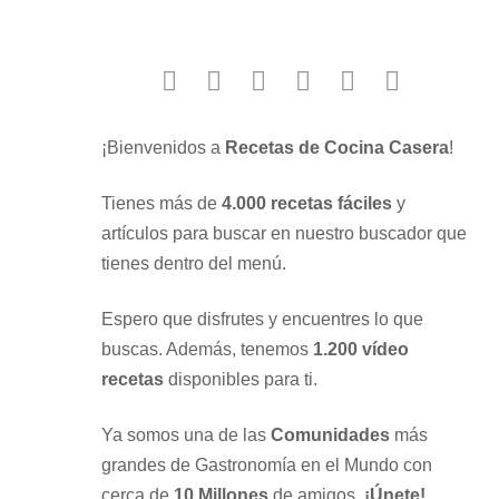
facebook
twitter
instagram
youtube
google
pinterest
¡Bienvenidos a
Recetas de Cocina Casera
!
Tienes más de
4.000 recetas fáciles
y
artículos para buscar en nuestro buscador que
tienes dentro del menú.
Espero que disfrutes y encuentres lo que
buscas. Además, tenemos
1.200 vídeo
recetas
disponibles para ti.
Ya somos una de las
Comunidades
más
grandes de Gastronomía en el Mundo con
cerca de
10 Millones
de amigos.
¡Únete!