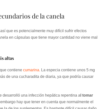
ecundarios de la canela
í que es potencialmente muy difícil sufrir efectos
nela en cápsulas que tiene mayor cantidad no viene mal
s altas
 que contiene
cumarina.
La especia contiene unos 5 mg
ás de una cucharadita de diaria, ya que podría causar
 desarrolló una infección hepática repentina a
l tomar
embargo hay que tener en cuenta que normalmente el
 la de los suplementos. Es bastante difícil causar daño