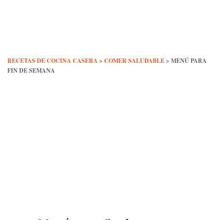
Skip
to
content
RECETAS DE COCINA CASERA
>
COMER SALUDABLE
>
MENÚ PARA
FIN DE SEMANA