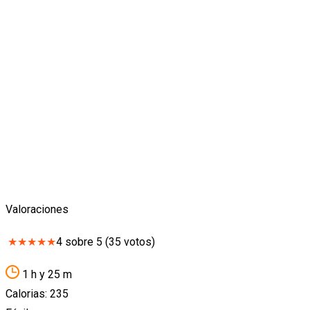
Valoraciones
★
★
★
★
★
4
sobre
5
(
35
votos)
1 h y 25 m
Calorias: 235