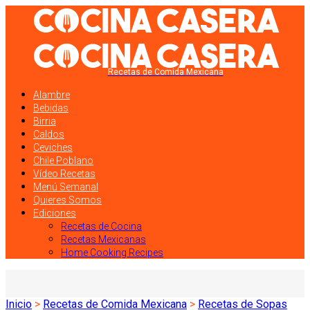
Recetas de Comida Mexicana
Alambre
Bebidas
Birria
Caldos
Ceviches
Chile Poblano
Vídeo Recetas
Menú Semanal
Quieres Somos
Ediciones
Recetas de Cocina
Recetas Mexicanas
Home Cooking Recipes
Inicio
>
Recetas de Comida Mexicana
>
Recetas de Sopas