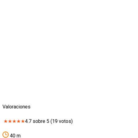
Valoraciones
★
★
★
★
★
4.7
sobre
5
(
19
votos)
40 m