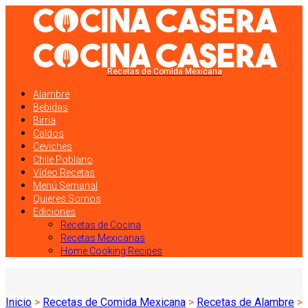
Recetas de Comida Mexicana
Alambre
Bebidas
Birria
Caldos
Ceviches
Chile Poblano
Vídeo Recetas
Menú Semanal
Quieres Somos
Ediciones
Recetas de Cocina
Recetas Mexicanas
Home Cooking Recipes
Inicio
>
Recetas de Comida Mexicana
>
Recetas de Alambre
>