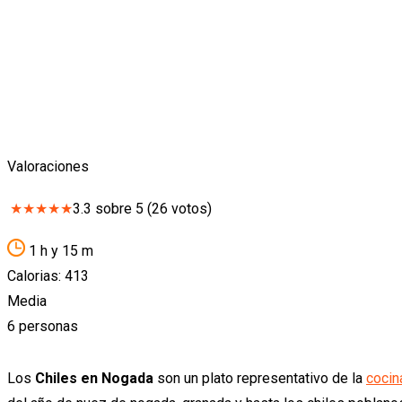
Valoraciones
★
★
★
★
★
3.3
sobre
5
(
26
votos)
1 h y 15 m
Calorias: 413
Media
6 personas
Los
Chiles en Nogada
son un plato representativo de la
cocin