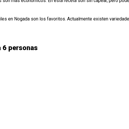
os son más económicos. En esta receta son sin capear, pero po
iles en Nogada son los favoritos. Actualmente existen variedade
a 6 personas