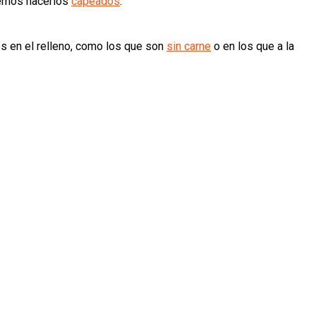
demos hacerlos
capeados
.
s en el relleno, como los que son
sin carne
o en los que a la