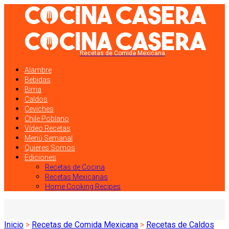
Recetas de Comida Mexicana
Alambre
Bebidas
Birria
Caldos
Ceviches
Chile Poblano
Vídeo Recetas
Menú Semanal
Quieres Somos
Ediciones
Recetas de Cocina
Recetas Mexicanas
Home Cooking Recipes
Inicio
>
Recetas de Comida Mexicana
>
Recetas de Caldos