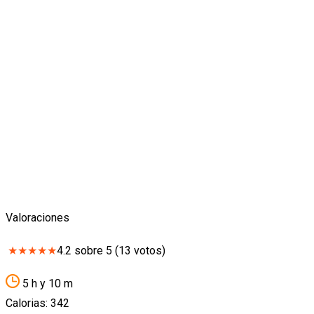
Valoraciones
★
★
★
★
★
4.2
sobre
5
(
13
votos)
5 h y 10 m
Calorias: 342