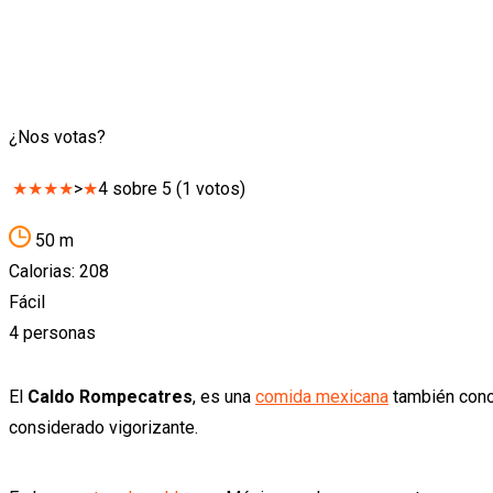
¿Nos votas?
★
★
★
★
>
★
4
sobre
5
(
1
votos)
50 m
Calorias: 208
Fácil
4 personas
El
Caldo Rompecatres
, es una
comida mexicana
también cono
considerado vigorizante.