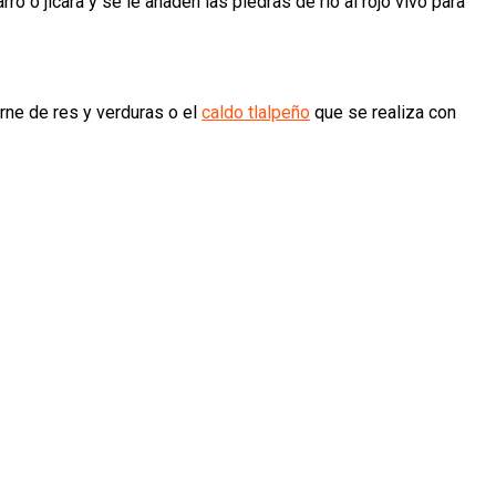
 o jícara y se le añaden las piedras de río al rojo vivo para
rne de res y verduras o el
caldo tlalpeño
que se realiza con