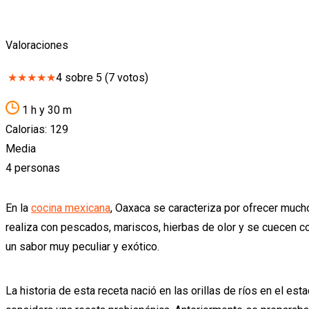
Valoraciones
★
★
★
★
★
4
sobre
5
(
7
votos)
1 h y 30 m
Calorias: 129
Media
4 personas
En la
cocina mexicana
, Oaxaca se caracteriza por ofrecer much
realiza con pescados, mariscos, hierbas de olor y se cuecen con
un sabor muy peculiar y exótico.
La historia de esta receta nació en las orillas de ríos en el e