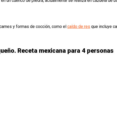
n un cuenco de piedra, actualmente se realiza en cazuela de barro
s carnes y formas de cocción, como el
caldo de res
que incluye ca
queño. Receta mexicana para 4 personas