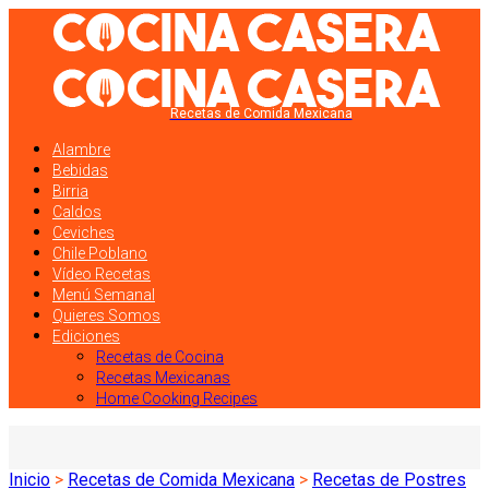
Recetas de Comida Mexicana
Alambre
Bebidas
Birria
Caldos
Ceviches
Chile Poblano
Vídeo Recetas
Menú Semanal
Quieres Somos
Ediciones
Recetas de Cocina
Recetas Mexicanas
Home Cooking Recipes
Inicio
>
Recetas de Comida Mexicana
>
Recetas de Postres