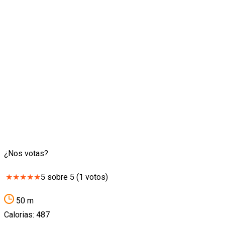
¿Nos votas?
★
★
★
★
★
5
sobre
5
(
1
votos)
50 m
Calorias: 487