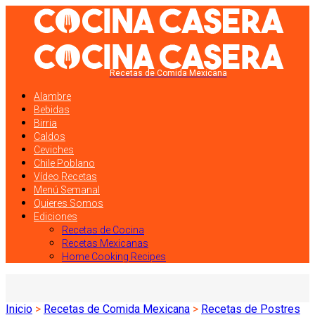
Recetas de Comida Mexicana
Alambre
Bebidas
Birria
Caldos
Ceviches
Chile Poblano
Vídeo Recetas
Menú Semanal
Quieres Somos
Ediciones
Recetas de Cocina
Recetas Mexicanas
Home Cooking Recipes
Inicio
>
Recetas de Comida Mexicana
>
Recetas de Postres