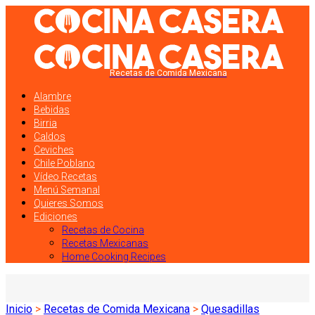
Recetas de Comida Mexicana
Alambre
Bebidas
Birria
Caldos
Ceviches
Chile Poblano
Vídeo Recetas
Menú Semanal
Quieres Somos
Ediciones
Recetas de Cocina
Recetas Mexicanas
Home Cooking Recipes
Inicio
>
Recetas de Comida Mexicana
>
Quesadillas