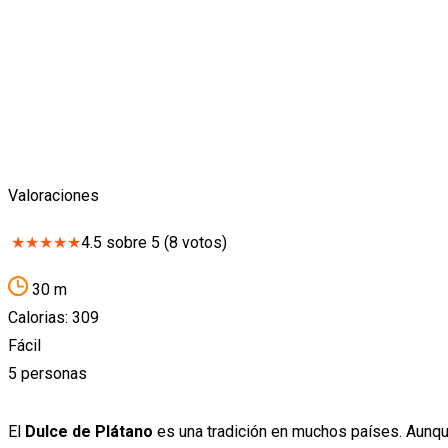
Valoraciones
★
★
★
★
★
4.5
sobre
5
(
8
votos)
30 m
Calorias: 309
Fácil
5 personas
El
Dulce de Plátano
es una tradición en muchos países. Aunqu