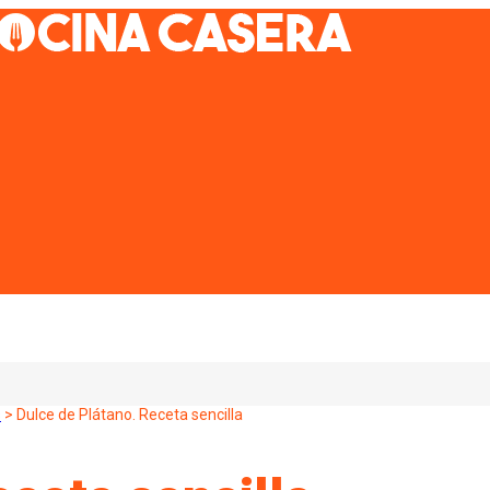
s
>
Dulce de Plátano. Receta sencilla