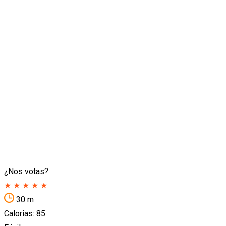
¿Nos votas?
★
★
★
★
★
30 m
Calorias: 85