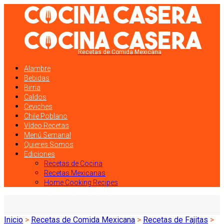
Recetas de Comida Mexicana
Alambre
Bebidas
Birria
Caldos
Ceviches
Chile Poblano
Vídeo Recetas
Menú Semanal
Quieres Somos
Ediciones
Recetas de Cocina
Recetas Mexicanas
Home Cooking Recipes
Inicio
>
Recetas de Comida Mexicana
>
Recetas de Fajitas
>