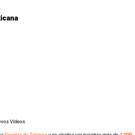
xicana
uevos Vídeos.
quí
Recetas de Totopos
y no olvides ver nuestras más de
1.000