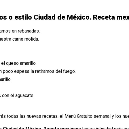
os o estilo Ciudad de México. Receta me
tamos en rebanadas.
uestra carne molida.
 el queso amarillo.
 poco espesa la retiramos del fuego.
rillo.
con el aguacate.
rás todas las nuevas recetas, el Menú Gratuito semanal y los n
lo Ciudad de México. Receta mexicana
tienes infinidad más a