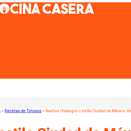
s
>
Recetas de Totopos
>
Nachos chilangos o estilo Ciudad de México. 