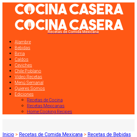
Recetas de Comida Mexicana
Alambre
Bebidas
Birria
Caldos
Ceviches
Chile Poblano
Vídeo Recetas
Menú Semanal
Quieres Somos
Ediciones
Recetas de Cocina
Recetas Mexicanas
Home Cooking Recipes
Inicio
>
Recetas de Comida Mexicana
>
Recetas de Bebidas