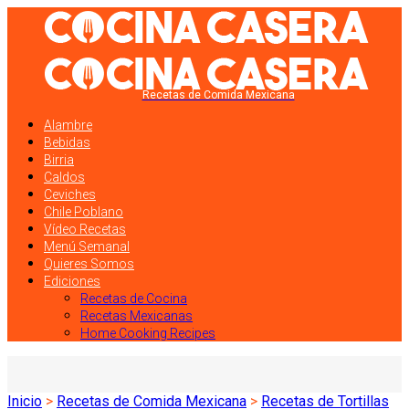
Recetas de Comida Mexicana
Alambre
Bebidas
Birria
Caldos
Ceviches
Chile Poblano
Vídeo Recetas
Menú Semanal
Quieres Somos
Ediciones
Recetas de Cocina
Recetas Mexicanas
Home Cooking Recipes
Inicio
>
Recetas de Comida Mexicana
>
Recetas de Tortillas