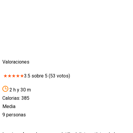
Valoraciones
★
★
★
★
★
3.5
sobre
5
(
53
votos)
2 h y 30 m
Calorias: 385
Media
9 personas