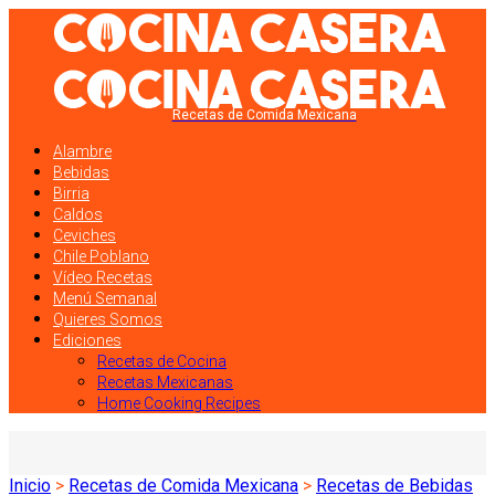
Recetas de Comida Mexicana
Alambre
Bebidas
Birria
Caldos
Ceviches
Chile Poblano
Vídeo Recetas
Menú Semanal
Quieres Somos
Ediciones
Recetas de Cocina
Recetas Mexicanas
Home Cooking Recipes
Inicio
>
Recetas de Comida Mexicana
>
Recetas de Bebidas