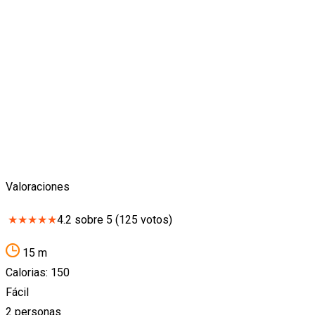
Valoraciones
★
★
★
★
★
4.2
sobre
5
(
125
votos)
15 m
Calorias: 150
Fácil
2 personas