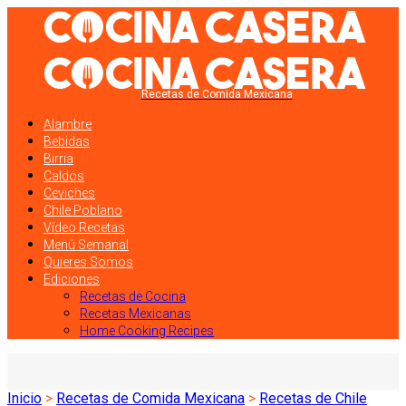
Recetas de Comida Mexicana
Alambre
Bebidas
Birria
Caldos
Ceviches
Chile Poblano
Vídeo Recetas
Menú Semanal
Quieres Somos
Ediciones
Recetas de Cocina
Recetas Mexicanas
Home Cooking Recipes
Inicio
>
Recetas de Comida Mexicana
>
Recetas de Chile