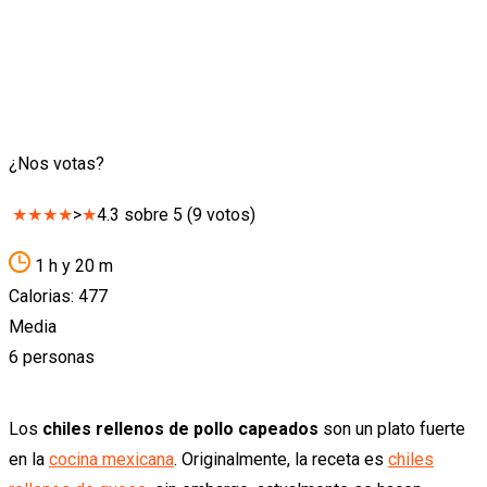
¿Nos votas?
★
★
★
★
>
★
4.3
sobre
5
(
9
votos)
1 h y 20 m
Calorias: 477
Media
6 personas
Los
chiles rellenos de pollo capeados
son un plato fuerte
en la
cocina mexicana
. Originalmente, la receta es
chiles