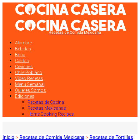
Recetas de Comida Mexicana
Alambre
Bebidas
Birria
Caldos
Ceviches
Chile Poblano
Vídeo Recetas
Menú Semanal
Quieres Somos
Ediciones
Recetas de Cocina
Recetas Mexicanas
Home Cooking Recipes
Inicio
>
Recetas de Comida Mexicana
>
Recetas de Tortillas