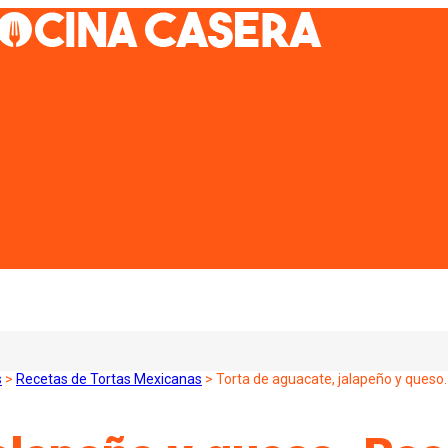
s
>
Recetas de Tortas Mexicanas
>
Torta de aguacate, jalapeño y queso.