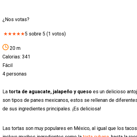
¿Nos votas?
★
★
★
★
★
5
sobre
5
(
1
votos)
20 m
Calorias: 341
Fácil
4 personas
La
torta de aguacate, jalapeño y queso
es un delicioso antoj
son tipos de panes mexicanos, estos se rellenan de diferentes 
de sus ingredientes principales. ¡Es deliciosa!
Las tortas son muy populares en México, al igual que los taco
incluye muchos ingredientes como la
torta cubana
, hasta la rec